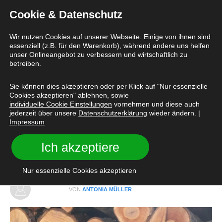
Cookie & Datenschutz
Wir nutzen Cookies auf unserer Webseite. Einige von ihnen sind
essenziell (z.B. für den Warenkorb), während andere uns helfen
unser Onlineangebot zu verbessern und wirtschaftlich zu
betreiben.
Home
/
Blog
/
Wie ich wurde, was ich bin: der Weg von der Lehrerin zur Zwergenfrau
Sie können dies akzeptieren oder per Klick auf "Nur essenzielle
Cookies akzeptieren" ablehnen, sowie
Wie ich wurde, was ich bin:
individuelle Cookie Einstellungen
vornehmen und diese auch
jederzeit über unsere
Datenschutzerklärung
wieder ändern. |
der Weg von der Lehrerin
Impressum
zur Zwergenfrau
Ich akzeptiere
Nur essenzielle Cookies akzeptieren
VON
ANTONIA MÜLLER