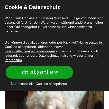
Cookie & Datenschutz
Wir nutzen Cookies auf unserer Webseite. Einige von ihnen sind
essenziell (z.B. für den Warenkorb), während andere uns helfen
unser Onlineangebot zu verbessern und wirtschaftlich zu
betreiben.
Home
/
Blog
/
12. Juni in 12 Bildern
Sie können dies akzeptieren oder per Klick auf "Nur essenzielle
Cookies akzeptieren" ablehnen, sowie
12. Juni in 12 Bildern
individuelle Cookie Einstellungen
vornehmen und diese auch
jederzeit über unsere
Datenschutzerklärung
wieder ändern. |
Impressum
Ich akzeptiere
VON
ANTONIA MÜLLER
Nur essenzielle Cookies akzeptieren